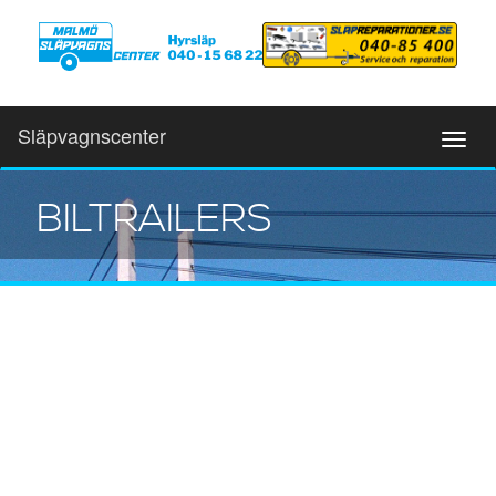
Släpvagnscenter
BILTRAILERS