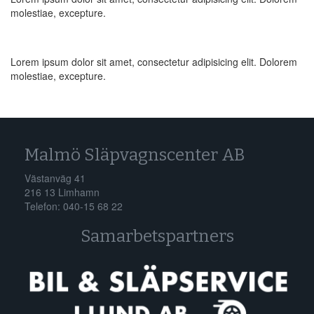
molestiae, excepture.
Lorem ipsum dolor sit amet, consectetur adipisicing elit. Dolorem
molestiae, excepture.
Malmö Släpvagnscenter AB
Västanväg 41
216 13 Limhamn
Telefon: 040-15 68 22
Samarbetspartners